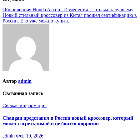
Навигация
Обновленная Honda Accord. Изменения — только к лучшему
Новый стильный кроссовер из Китая прошел сертификацию в
по
России. Его уже можно купить
записям
Автор
admin
Связанная запись
Свежая информация
Changan представил в России новый кроссовер, который
может согреть зимой и не боится коррозии
admin
Фев 19, 2026