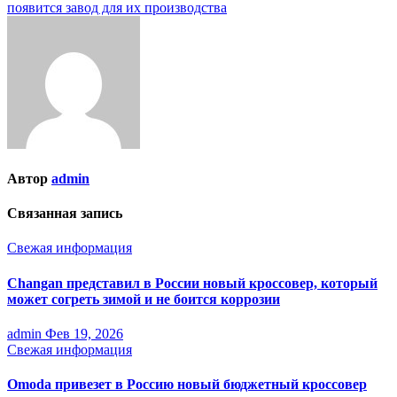
записям
появится завод для их производства
Автор
admin
Связанная запись
Свежая информация
Changan представил в России новый кроссовер, который
может согреть зимой и не боится коррозии
admin
Фев 19, 2026
Свежая информация
Omoda привезет в Россию новый бюджетный кроссовер