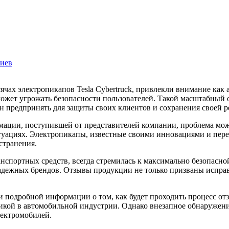
риев
может угрожать безопасности пользователей. Такой масштабный 
 предпринять для защиты своих клиентов и сохранения своей р
рмации, поступившей от представителей компании, проблема мож
туациях. Электропикапы, известные своими инновациями и пере
странения.
анспортных средств, всегда стремилась к максимально безопасно
надежных брендов. Отзывы продукции не только призваны испра
ии подробной информации о том, как будет проходить процесс от
кой в автомобильной индустрии. Однако внезапное обнаружение
лектромобилей.