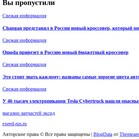
Вы пропустили
Свежая информация
Changan представил в России новый кроссовер, который мож
Свежая информация
Omoda привезет в Россию новый бюджетный кроссовер
Свежая информация
Это стоит знать каждому: названы самые дорогие цвета ав
Свежая информация
У 46 тысяч электропикапов Tesla Cybertruck нашли опасны
магазин запчастей эксид
exeed-rus.ru
Авторские права © Все права защищены
|
BlogData
от
Themeans