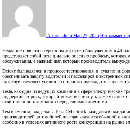
Автор admin
Мар 25, 2025
Нет коммента
Недавние новости о серьезном дефекте, обнаруженном в 46 тысячах электропикапов Tesla Cybertruck, привлекли внимание как автолюбителей, так и экспертов отрасли. Данный дефект
представляет собой потенциально опасную проблему, которая 
обслуживания, а важный шаг, который производитель вынужден
Defект был выявлен в процессе тестирования, и, судя по инфо
обеспечивать защиту водителей и пассажиров в экстренных си
потребует немалых усилий со стороны производителя для его у
Tesla, как одна из ведущих компаний в сфере электрических тр
подчеркивает риск, который может возникнуть даже у самых 
ответственность компании перед своими клиентами.
Тем временем, владельцы Tesla Cybertruck находятся в ожидан
производителей автомобилей нередко являются обычной практи
особенно в условиях активного роста конкуренции на рынке э