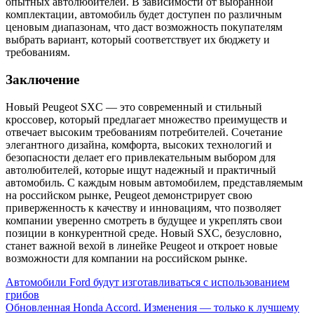
опытных автолюбителей. В зависимости от выбранной
комплектации, автомобиль будет доступен по различным
ценовым диапазонам, что даст возможность покупателям
выбрать вариант, который соответствует их бюджету и
требованиям.
Заключение
Новый Peugeot SXC — это современный и стильный
кроссовер, который предлагает множество преимуществ и
отвечает высоким требованиям потребителей. Сочетание
элегантного дизайна, комфорта, высоких технологий и
безопасности делает его привлекательным выбором для
автолюбителей, которые ищут надежный и практичный
автомобиль. С каждым новым автомобилем, представляемым
на российском рынке, Peugeot демонстрирует свою
приверженность к качеству и инновациям, что позволяет
компании уверенно смотреть в будущее и укреплять свои
позиции в конкурентной среде. Новый SXC, безусловно,
станет важной вехой в линейке Peugeot и откроет новые
возможности для компании на российском рынке.
Навигация
Автомобили Ford будут изготавливаться с использованием
грибов
по
Обновленная Honda Accord. Изменения — только к лучшему